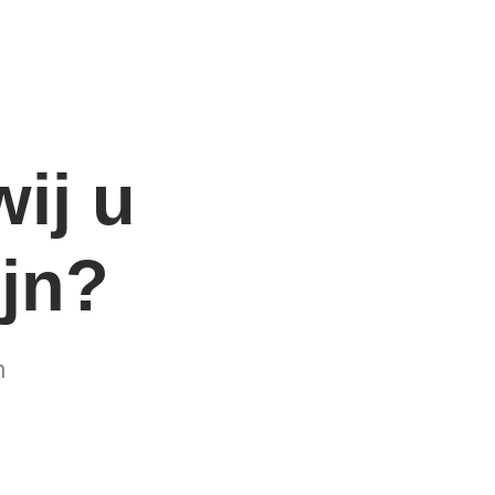
ij u
ijn?
n