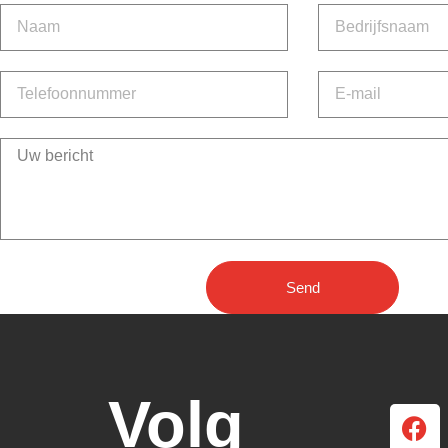
Send
Volg