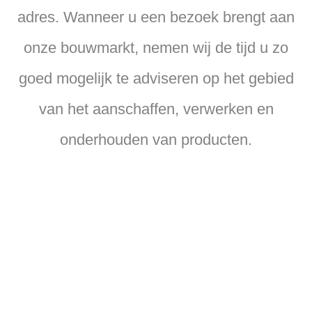
adres. Wanneer u een bezoek brengt aan
onze bouwmarkt, nemen wij de tijd u zo
goed mogelijk te adviseren op het gebied
van het aanschaffen, verwerken en
onderhouden van producten.
Onze services
In onze bouwmarkt staat service hoog in het
vaandel. Zo wordt plaatmateriaal gratis op
maat gezaagd en is er altijd voldoende
parkeergelegenheid voor de deur. Ook